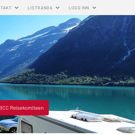
NTAKT
LISTRANDA
LOGG INN
NTAKT OSS
INFORMASJON
FOR MEDLEMMER
ELINGSSTYRET
ÅRSHJUL
FOR TILLITSVALGTE
PLASS-KOMITÉ
ALLMANNAMØTER
TOMTEKART LI
SKJEMAER/SØKNADER
BCC Reisekomiteen
EGENERKLÆRING