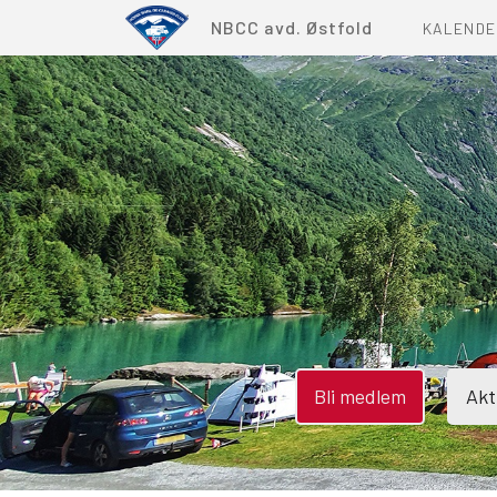
NBCC avd. Østfold
KALENDE
Bli medlem
Akt