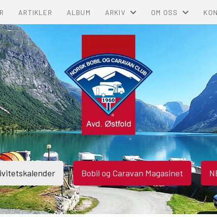
R
ARTIKLER
ALBUM
ARKIV
OM OSS
KO
NBCC-NYTT
OM AVDELINGEN
KO
ØSTCAR
MINNEBOK
AVD
ivitetskalender
Bobil og Caravan Magasinet
N